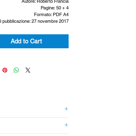
Autore: Roberto Francia
Pagine: 50 + 4
Formato: PDF A4
i pubblicazione: 27 novembre 2017
Add to Cart
ttobre 2017 sulla Pianura Padana. 
randi e piccole situate tra le Alpi 
ppamento delle vetture, dei camion, 